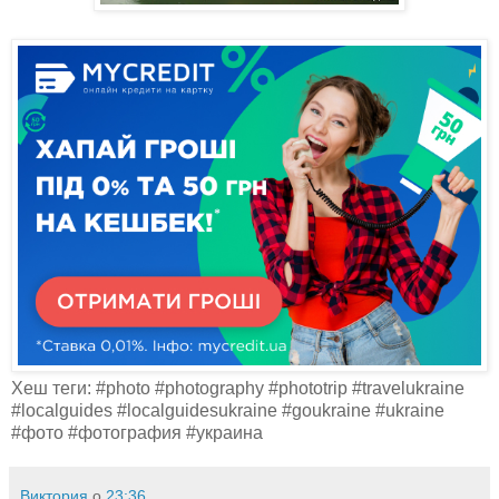
Хеш теги: #photo #photography #phototrip #travelukraine
#localguides #localguidesukraine #goukraine #ukraine
#фото #фотография #украина
Виктория
о
23:36