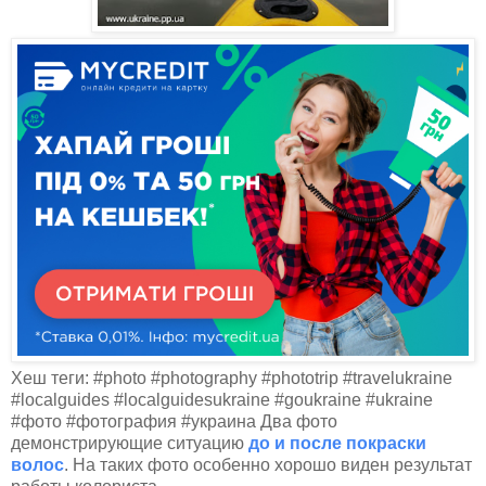
Хеш теги: #photo #photography #phototrip #travelukraine
#localguides #localguidesukraine #goukraine #ukraine
#фото #фотография #украина Два фото
демонстрирующие ситуацию
до и после покраски
волос
. На таких фото особенно хорошо виден результат