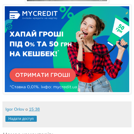
Igor Orlov
о
15:38
Надати доступ